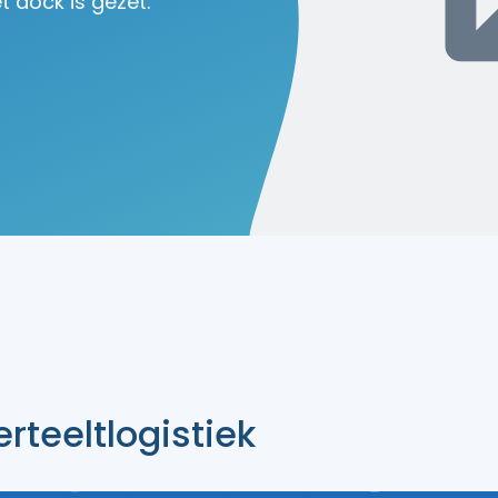
 dock is gezet.
rteeltlogistiek