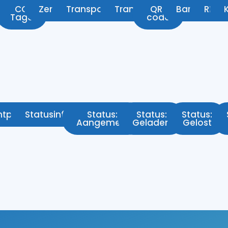
lli
CC
Zending
Transportopdracht
Transactie
QR-
Barcode
RFID
Tag6
code
ntportaal
Statusinformatie
Status:
Status:
Status:
Aangemeld
Geladen
Gelost