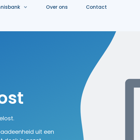
nisbank
Over ons
Contact
ost
elost.
 laadeenheid uit een