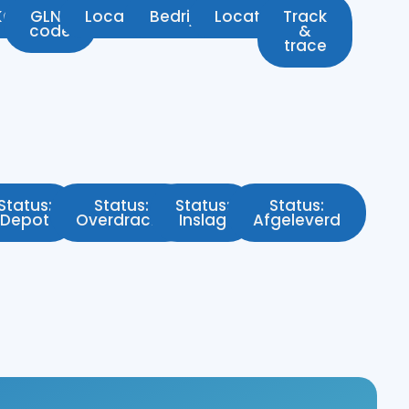
KOA
GLN-
Locatiecode
Bedrijfscode
Locatiebordje
Track
code
&
trace
Status:
Status:
Status:
Status:
Depot
Overdracht
Inslag
Afgeleverd