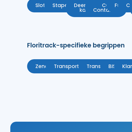
Slotplaat
Stapelwagen
Deense
CC
Fust
Co
kar
Container
Floritrack-specifieke begrippen
Zending
Transportopdracht
Transactie
BISIT
Kla