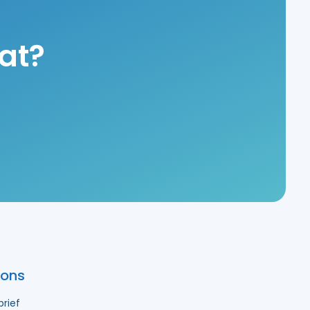
aat?
 ons
rief